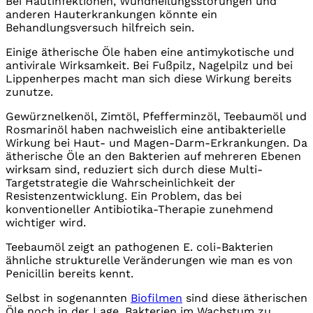
Bei Hautinfektionen, Wundheilungsstörungen und
anderen Hauterkrankungen könnte ein
Behandlungsversuch hilfreich sein.
Einige ätherische Öle haben eine antimykotische und
antivirale Wirksamkeit. Bei Fußpilz, Nagelpilz und bei
Lippenherpes macht man sich diese Wirkung bereits
zunutze.
Gewürznelkenöl, Zimtöl, Pfefferminzöl, Teebaumöl und
Rosmarinöl haben nachweislich eine antibakterielle
Wirkung bei Haut- und Magen-Darm-Erkrankungen. Da
ätherische Öle an den Bakterien auf mehreren Ebenen
wirksam sind, reduziert sich durch diese Multi-
Targetstrategie die Wahrscheinlichkeit der
Resistenzentwicklung. Ein Problem, das bei
konventioneller Antibiotika-Therapie zunehmend
wichtiger wird.
Teebaumöl zeigt an pathogenen E. coli-Bakterien
ähnliche strukturelle Veränderungen wie man es von
Penicillin bereits kennt.
Selbst in sogenannten
Biofilmen
sind diese ätherischen
Öle noch in der Lage, Bakterien im Wachstum zu