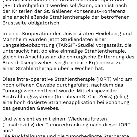
(BET) durchgeführt werden soll/kann, dann ist nach
der Kriterien der St. Gallener Konsensus-Konferenz
eine anschließende Strahlentherapie der betroffenen
Brustseite obligatorisch.
In einer Kooperation der Universitäten Heidelberg und
Mannheim wurden jetzt Studiendaten einer
Langzeitbeobachtung (TARGIT-Studie) vorgestellt, die
untersucht hat, ob eine einmalige Strahlentherapie,
gleich im Anschluss an die chirurgische Entfernung des
Brustdrüsengewebes, vergleichbare Ergebnisse zu
einer Strahlentherapie über 5 Wochen hat.
Diese intra-operative Strahlentherapie (IORT) wird am
noch offenen Gewebe durchgeführt, nachdem das
Tumorgewebe entfernt wurde. Mittels spezieller
Bestrahlungssysteme (Intrabeam®, Carl Zeiss) gelingt
eine hoch dosierte Strahlenapplikation bei Schonung
des gesunden Gewebes.
Und wie sieht es mit einem Wiederauftreten
(Lokalrezidiv) der Tumorerkrankung nach dieser IORT
aus?
Die Rückfallquote und die tumorbedingte Sterberate