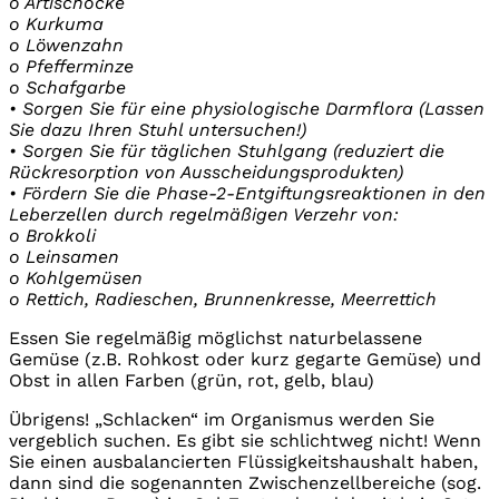
o Artischocke
o Kurkuma
o Löwenzahn
o Pfefferminze
o Schafgarbe
• Sorgen Sie für eine physiologische Darmflora (Lassen
Sie dazu Ihren Stuhl untersuchen!)
• Sorgen Sie für täglichen Stuhlgang (reduziert die
Rückresorption von Ausscheidungsprodukten)
• Fördern Sie die Phase-2-Entgiftungsreaktionen in den
Leberzellen durch regelmäßigen Verzehr von:
o Brokkoli
o Leinsamen
o Kohlgemüsen
o Rettich, Radieschen, Brunnenkresse, Meerrettich
Essen Sie regelmäßig möglichst naturbelassene
Gemüse (z.B. Rohkost oder kurz gegarte Gemüse) und
Obst in allen Farben (grün, rot, gelb, blau)
Übrigens! „Schlacken“ im Organismus werden Sie
vergeblich suchen. Es gibt sie schlichtweg nicht! Wenn
Sie einen ausbalancierten Flüssigkeitshaushalt haben,
dann sind die sogenannten Zwischenzellbereiche (sog.