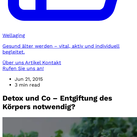
Wellaging
Gesund älter werden – vital, aktiv und individuell
begleitet.
Über uns
Artikel
Kontakt
Rufen Sie uns an!
Jun 21, 2015
3 min read
Detox und Co – Entgiftung des
Körpers notwendig?