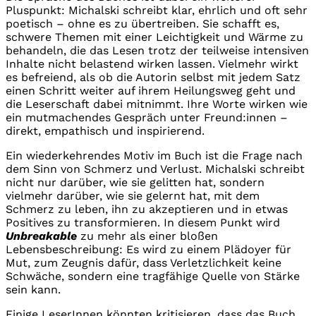
Pluspunkt: Michalski schreibt klar, ehrlich und oft sehr
poetisch – ohne es zu übertreiben. Sie schafft es,
schwere Themen mit einer Leichtigkeit und Wärme zu
behandeln, die das Lesen trotz der teilweise intensiven
Inhalte nicht belastend wirken lassen. Vielmehr wirkt
es befreiend, als ob die Autorin selbst mit jedem Satz
einen Schritt weiter auf ihrem Heilungsweg geht und
die Leserschaft dabei mitnimmt. Ihre Worte wirken wie
ein mutmachendes Gespräch unter Freund:innen –
direkt, empathisch und inspirierend.
Ein wiederkehrendes Motiv im Buch ist die Frage nach
dem Sinn von Schmerz und Verlust. Michalski schreibt
nicht nur darüber, wie sie gelitten hat, sondern
vielmehr darüber, wie sie gelernt hat, mit dem
Schmerz zu leben, ihn zu akzeptieren und in etwas
Positives zu transformieren. In diesem Punkt wird
Unbreakable
zu mehr als einer bloßen
Lebensbeschreibung: Es wird zu einem Plädoyer für
Mut, zum Zeugnis dafür, dass Verletzlichkeit keine
Schwäche, sondern eine tragfähige Quelle von Stärke
sein kann.
Einige LeserInnen könnten kritisieren, dass das Buch