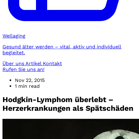
Wellaging
Gesund älter werden – vital, aktiv und individuell
begleitet.
Über uns
Artikel
Kontakt
Rufen Sie uns an!
Nov 22, 2015
1 min read
Hodgkin-Lymphom überlebt –
Herzerkrankungen als Spätschäden