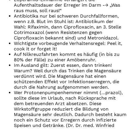
Aufenthaltsdauer der Erreger im Darm -→ „Was
raus muss, soll raus!“
Antibiotika nur bei schweren Durchfallformen,
wenn z.B. Blut im Stuhl ist: Antibiotikum der
Wahl: Rifaximin, dann Ciprofloxacin, an 3. Stelle
Cotrimoxazol (wenn Resistenzen gegen
Ciprofloxacin bekannt sind) und Metronidazol.
Wichtigste vorbeugende Verhaltensregel: Peel it,
cook it or forget it!
Auf Nilkreuzfahrten kommt es häufig (in bis zu
80% der Fälle) zu einer Amöbenruhr.
Im Ausland gilt: Zuerst essen, dann trinken!
Warum? Weil durch das Trinken die Magensäure
verdünnt wird. Die Magensäure hat einen
schützenden Effekt vor Infektionserregern, die
durch die Nahrung aufgenommen werden.
Wer Protonenpumpenhemmer nimmt (…prazol),
sollte diese im Urlaub, nach Rücksprache mit
dem betreuenden Arzt absetzen. Diese
Wirkstoffgruppe reduziert die Bildung von
Magensäure sehr deutlich. Dadurch besteht kaum
noch ein Schutz vor Erregern durch infizierte
Speisen und Getränke. (Dr. Dr. med. Winfried