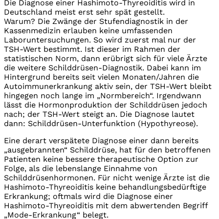
Die Diagnose einer Hashimoto-Thyreoiditis wird in
Deutschland meist erst sehr spät gestellt.
Warum? Die Zwänge der Stufendiagnostik in der
Kassenmedizin erlauben keine umfassenden
Laboruntersuchungen. So wird zuerst mal nur der
TSH-Wert bestimmt. Ist dieser im Rahmen der
statistischen Norm, dann erübrigt sich für viele Ärzte
die weitere Schilddrüsen-Diagnostik. Dabei kann im
Hintergrund bereits seit vielen Monaten/Jahren die
Autoimmunerkrankung aktiv sein, der TSH-Wert bleibt
hingegen noch lange im „Normbereich“. Irgendwann
lässt die Hormonproduktion der Schilddrüsen jedoch
nach; der TSH-Wert steigt an. Die Diagnose lautet
dann: Schilddrüsen-Unterfunktion (Hypothyreose).
Eine derart verspätete Diagnose einer dann bereits
„ausgebrannten“ Schilddrüse, hat für den betroffenen
Patienten keine bessere therapeutische Option zur
Folge, als die lebenslange Einnahme von
Schilddrüsenhormonen. Für nicht wenige Ärzte ist die
Hashimoto-Thyreoiditis keine behandlungsbedürftige
Erkrankung; oftmals wird die Diagnose einer
Hashimoto-Thyreoiditis mit dem abwertenden Begriff
„Mode-Erkrankung“ belegt.